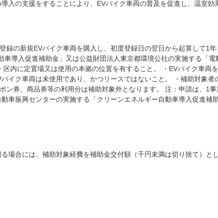
の導入の支援をすることにより、EVバイク車両の普及を促進し、温室
・未登録の新規EVバイク車両を購入し、初度登録日の翌日から起算して1
動車導入促進補助金」又は公益財団法人東京都環境公社の実施する「電
 ・区内に定置場又は使用の本拠の位置を有すること。 ・EVバイク車両
Vバイク車両は未使用であり、かつリースではないこと。 ・補助対象
ポン券、商品券等の利用分は補助対象外となります。 注：申請は、1事
代自動車振興センターの実施する「クリーンエネルギー自動車導入促進補
。
を下回る場合には、補助対象経費を補助金交付額（千円未満は切り捨て）と