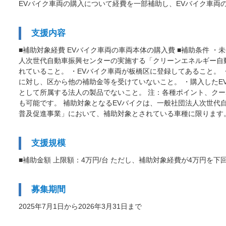
EVバイク車両の購入について経費を一部補助し、EVバイク車両
支援内容
■補助対象経費 EVバイク車両の車両本体の購入費 ■補助条件 
人次世代自動車振興センターの実施する「クリーンエネルギー自
れていること。 ・EVバイク車両が板橋区に登録してあること。
に対し、区から他の補助金等を受けていないこと。 ・購入したE
として所属する法人の製品でないこと。 注：各種ポイント、クー
も可能です。 補助対象となるEVバイクは、一般社団法人次世
普及促進事業」において、補助対象とされている車種に限ります
支援規模
■補助金額 上限額：4万円/台 ただし、補助対象経費が4万円
募集期間
2025年7月1日から2026年3月31日まで