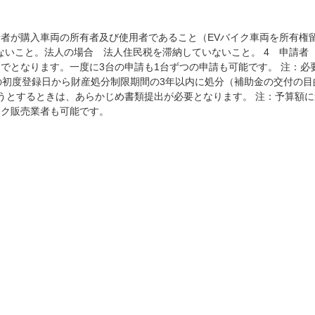
請者が購入車両の所有者及び使用者であること（EVバイク車両を所有
ないこと。法人の場合 法人住民税を滞納していないこと。 4 申請
までとなります。一度に3台の申請も1台ずつの申請も可能です。 注：
その初度登録日から財産処分制限期間の3年以内に処分（補助金の交付の
うとするときは、あらかじめ書類提出が必要となります。 注：予算額
イク販売業者も可能です。