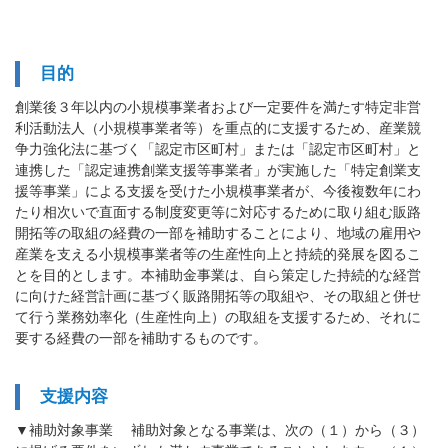
目的
創業後３年以内の小規模事業者および一定要件を満たす特定非営
利活動法人（小規模事業者等）を重点的に支援するため、産業競
争力強化法に基づく「認定市区町村」または「認定市区町村」と
連携した「認定連携創業支援等事業者」が実施した「特定創業支
援等事業」による支援を受けた小規模事業者が、今後複数年にわ
たり相次いで直面する制度変更等に対応するために取り組む販路
開拓等の取組の経費の一部を補助することにより、地域の雇用や
産業を支える小規模事業者等の生産性向上と持続的発展を図るこ
とを目的とします。本補助金事業は、自ら策定した持続的な経営
に向けた経営計画に基づく販路開拓等の取組や、その取組と併せ
て行う業務効率化（生産性向上）の取組を支援するため、それに
要する経費の一部を補助するものです。
支援内容
▼補助対象事業 補助対象となる事業は、次の（１）から（３）