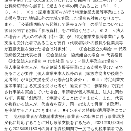
公募締切時から起算して過去３か年の間であること（※1、２、
３、４）。 ※１：認定市区町村が行う特定創業支援等事業による
支援を受けた地域以外の地域で創業した場合も対象となります。
また、「公募締切時から起算して過去３か年」の期間については
後日公開する別紙「参考資料」をご確認ください。 ※２：＜法人
の場合＞ 法人の代表者（①～③）が、特定創業支援等事業による
支援を受けた者であることが要件（代表者以外の役員や従業員等
が直接支援を受けた場合は対象外）。 ①会社設立の場合 ⇒ 代表
取締役又は代表社員 ②企業組合・協業組合の場合 ⇒ 代表役員
③士業法人の場合 ⇒ 代表社員 ※３：＜個人事業主の場合＞
個人事業主本人が、特定創業支援等事業による支援を受けた者で
あることが要件（個人事業主本人以外の者（家族専従者や後継予
定者等）が直接支援を受けた場合は対象外）。 ※４：特定創業支
援等事業による支援を受けた者が、過去すでに「創業枠」で採択
され事業を実施していた場合、申請者が個人事業主、法人に関わ
らず、再度「創業型」で申請することはできません。また、代表
が複数いる法人が、代表者を変え、同一の法人で再度「創業型」
を申請することはできません。 ■インボイス特例の適用要件につい
て 免税事業者が適格請求書発行事業者への転換に伴う事業環境
変化に対応することに対し政策支援をするため、2021年9月30日
から2023年9月30日の属する課税期間で一度でも免税事業者であ