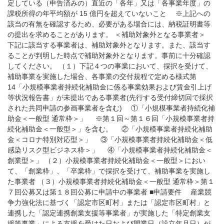
定している（申告済みの）直近の「各年」又は「各事業年度」の
課税所得の年平均額が 15 億円を超えていないこと ※上記への
該当の有無を確認するため、必要がある場合には、納税証明書等
の提出を求めることがあります。 ＜補助対象外となる事業者＞
下記に該当する事業者は、補助対象外となります。また、該当す
ることが判明した時点で補助対象外となります。事前に十分確認
してください。 （１）下記４つの事業において、採択を受けて、
補助事業を実施した場合、各事業の交付規程で定める様式第
14「小規模事業者持続化補助金に係る事業効果および賃金引上げ
等状況報告書」が未提出である事業者(先行する受付締切回で採択
された共同申請の参画事業者を含む) ①「小規模事業者持続化補
助金＜一般型 通常枠＞」 ※第１回～第１６回「小規模事業者持
続化補助金＜一般型＞」を含む。 ②「小規模事業者持続化補助
金＜コロナ特別対応型＞」 ③「小規模事業者持続化補助金＜低
感染リスク型ビジネス枠＞」 ④「小規模事業者持続化補助金＜
創業型＞」 （２）小規模事業者持続化補助金＜一般型＞におい
て、「創業枠」、「卒業枠」で採択を受けて、補助事業を実施し
た事業者 （３）小規模事業者持続化補助金＜一般型 通常枠＞第１
７回公募又は第１８回公募に申請中の事業者 ■申請要件 産業競
争力強化法に基づく「認定市区町村」または「認定市区町村」と
連携した「認定連携創業支援等事業者」が実施した「特定創業支
援等事業」による支援を受けた日および開業日（設立年月日）が