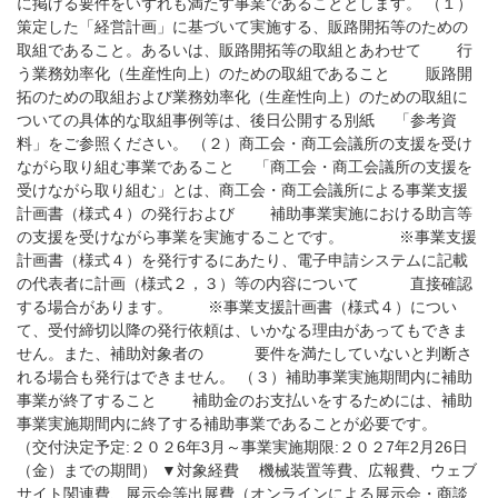
に掲げる要件をいずれも満たす事業であることとします。 （１）
策定した「経営計画」に基づいて実施する、販路開拓等のための
取組であること。あるいは、販路開拓等の取組とあわせて 行
う業務効率化（生産性向上）のための取組であること 販路開
拓のための取組および業務効率化（生産性向上）のための取組に
ついての具体的な取組事例等は、後日公開する別紙 「参考資
料」をご参照ください。 （２）商工会・商工会議所の支援を受け
ながら取り組む事業であること 「商工会・商工会議所の支援を
受けながら取り組む」とは、商工会・商工会議所による事業支援
計画書（様式４）の発行および 補助事業実施における助言等
の支援を受けながら事業を実施することです。 ※事業支援
計画書（様式４）を発行するにあたり、電子申請システムに記載
の代表者に計画（様式２，３）等の内容について 直接確認
する場合があります。 ※事業支援計画書（様式４）につい
て、受付締切以降の発行依頼は、いかなる理由があってもできま
せん。また、補助対象者の 要件を満たしていないと判断さ
れる場合も発行はできません。 （３）補助事業実施期間内に補助
事業が終了すること 補助金のお支払いをするためには、補助
事業実施期間内に終了する補助事業であることが必要です。
（交付決定予定:２０２6年3月～事業実施期限:２０２7年2月26日
（金）までの期間） ▼対象経費 機械装置等費、広報費、ウェブ
サイト関連費、展示会等出展費（オンラインによる展示会・商談