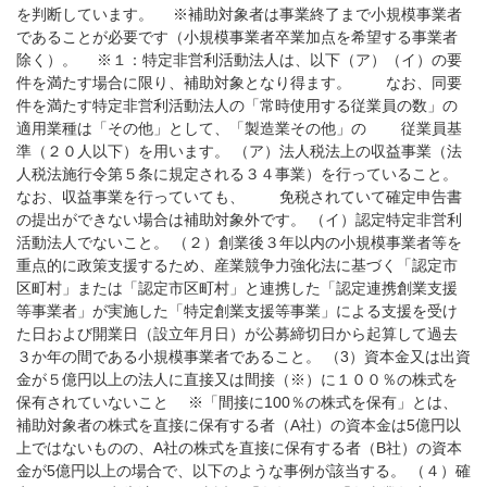
を判断しています。 ※補助対象者は事業終了まで小規模事業者
であることが必要です（小規模事業者卒業加点を希望する事業者
除く）。 ※１：特定非営利活動法人は、以下（ア）（イ）の要
件を満たす場合に限り、補助対象となり得ます。 なお、同要
件を満たす特定非営利活動法人の「常時使用する従業員の数」の
適用業種は「その他」として、「製造業その他」の 従業員基
準（２０人以下）を用います。 （ア）法人税法上の収益事業（法
人税法施行令第５条に規定される３４事業）を行っていること。
なお、収益事業を行っていても、 免税されていて確定申告書
の提出ができない場合は補助対象外です。 （イ）認定特定非営利
活動法人でないこと。 （２）創業後３年以内の小規模事業者等を
重点的に政策支援するため、産業競争力強化法に基づく「認定市
区町村」または「認定市区町村」と連携した「認定連携創業支援
等事業者」が実施した「特定創業支援等事業」による支援を受け
た日および開業日（設立年月日）が公募締切日から起算して過去
３か年の間である小規模事業者であること。 （3）資本金又は出資
金が５億円以上の法人に直接又は間接（※）に１００％の株式を
保有されていないこと ※「間接に100％の株式を保有」とは、
補助対象者の株式を直接に保有する者（A社）の資本金は5億円以
上ではないものの、A社の株式を直接に保有する者（B社）の資本
金が5億円以上の場合で、以下のような事例が該当する。 （４）確