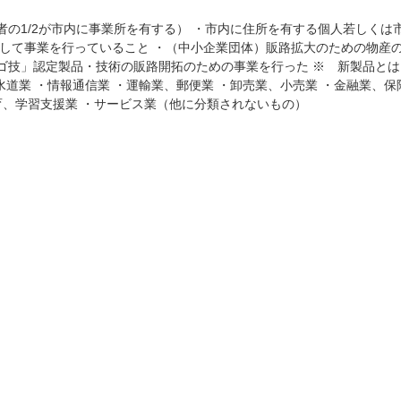
の1/2が市内に事業所を有する） ・市内に住所を有する個人若しくは
続して事業を行っていること ・（中小企業団体）販路拡大のための物産
技」認定製品・技術の販路開拓のための事業を行った ※ 新製品とは
水道業 ・情報通信業 ・運輸業、郵便業 ・卸売業、小売業 ・金融業、
育、学習支援業 ・サービス業（他に分類されないもの）