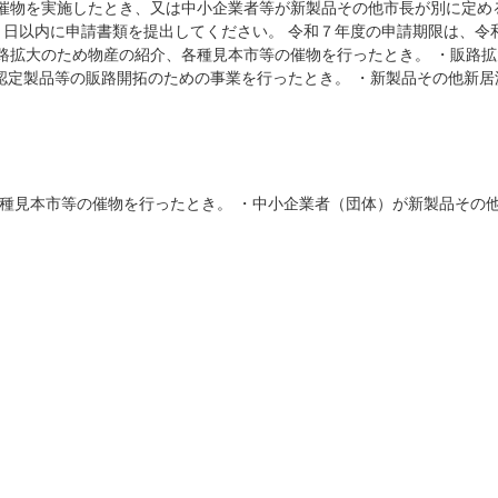
催物を実施したとき、又は中小企業者等が新製品その他市長が別に定め
０日以内に申請書類を提出してください。 令和７年度の申請期限は、令
販路拡大のため物産の紹介、各種見本市等の催物を行ったとき。 ・販路
ド認定製品等の販路開拓のための事業を行ったとき。 ・新製品その他新
各種見本市等の催物を行ったとき。 ・中小企業者（団体）が新製品その