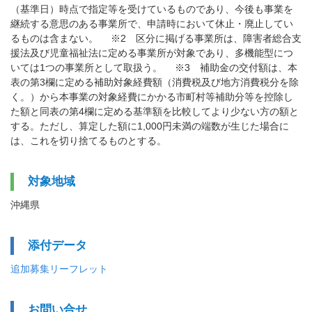
（基準日）時点で指定等を受けているものであり、今後も事業を
継続する意思のある事業所で、申請時において休止・廃止してい
るものは含まない。 ※2 区分に掲げる事業所は、障害者総合支
援法及び児童福祉法に定める事業所が対象であり、多機能型につ
いては1つの事業所として取扱う。 ※3 補助金の交付額は、本
表の第3欄に定める補助対象経費額（消費税及び地方消費税分を除
く。）から本事業の対象経費にかかる市町村等補助分等を控除し
た額と同表の第4欄に定める基準額を比較してより少ない方の額と
する。ただし、算定した額に1,000円未満の端数が生じた場合に
は、これを切り捨てるものとする。
対象地域
沖縄県
添付データ
追加募集リーフレット
お問い合せ