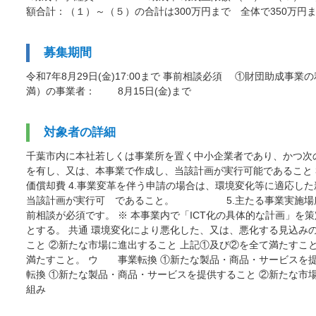
額合計：（１）～（５）の合計は300万円まで 全体で350万円
募集期間
令和7年8月29日(金)17:00まで 事前相談必須 ①財団助
満）の事業者： 8月15日(金)まで
対象者の詳細
千葉市内に本社若しくは事業所を置く中小企業者であり、かつ次の各
を有し、又は、本事業で作成し、当該計画が実行可能であること 
価償却費 4.事業変革を伴う申請の場合は、環境変化等に適応
当該計画が実行可 であること。 5.主たる事業実施場所が千
前相談が必須です。 ※ 本事業内で「ICT化の具体的な計画」
とする。 共通 環境変化により悪化した、又は、悪化する見込
こと ②新たな市場に進出すること 上記①及び②を全て満たすこ
満たすこと。 ウ 事業転換 ①新たな製品・商品・サービスを提
転換 ①新たな製品・商品・サービスを提供すること ②新たな市
組み