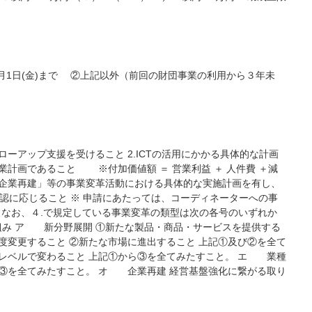
8月1日(金)まで ②上記以外（前回の財団事業の利用から３年未
ーアップ支援を受けること 2.ICTの活用にかかる具体的な計画
計画であること ※付加価値額 ＝ 営業利益 ＋ 人件費 ＋減
「企業再建」等の事業変革活動における具体的な実施計画を有し、
に応じること ※ 申請にあたっては、コーディネーターへの事
※なお、４.で規定している事業変革の類型は次の各号のいずれか
組み ア 新分野展開 ①新たな製品・商品・サービスを提供する
度変更すること ②新たな市場に進出すること 上記①及び②を全て
類レベルで変わること 上記①から③を全てみたすこと。 エ 業種
ら③を全てみたすこと。 オ 企業再建 経営基盤強化に繋がる取り