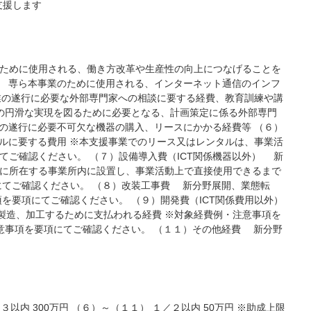
支援します
のために使用される、働き方改革や生産性の向上につなげることを
） 専ら本事業のために使用される、インターネット通信のインフ
業の遂行に必要な外部専門家への相談に要する経費、教育訓練や講
革の円滑な実現を図るために必要となる、計画策定に係る外部専門
の遂行に必要不可欠な機器の購入、リースにかかる経費等 （６）
ルに要する費用 ※本支援事業でのリース又はレンタルは、事業活
ご確認ください。 （７）設備導入費（ICT関係機器以外） 新
市に所在する事業所内に設置し、事業活動上で直接使用できるまで
にてご確認ください。 （８）改装工事費 新分野展開、業態転
を要項にてご確認ください。 （９）開発費（ICT関係費用以外）
造、加工するために支払われる経費 ※対象経費例・注意事項を
意事項を要項にてご確認ください。 （１１）その他経費 新分野
 300万円 （６）～（１１） １／２以内 50万円 ※助成上限