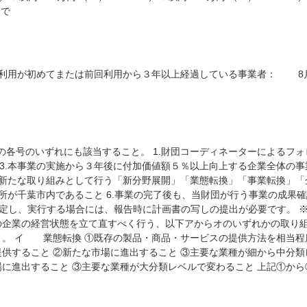
まで
成事業の利用が初めてまたは前回利用から３年以上経過している事業者： 
号のいずれにも該当すること。 1.財団コーディネーターによるフォロ
3.本事業の実施から３年後に付加価値額５％以上向上する企業全体の事業
した新たな取り組みとして行う「新分野展開」「業態転換」「事業転換」
葉市内であること 6.事業の完了後も、当財団が行う事業の成果確認
を策定し、実行する場合には、報告時に計画書の写しの提出が必要です。 
みの企業の経営状態を立て直すべく行う、以下アからオのいずれかの取り
と。 イ 業態転換 ①既存の製品・商品・サービスの提供方法を相当程
供すること ②新たな市場に進出すること ③主要な業種が細から中分
場に進出すること ③主要な業種が大分類レベルで変わること 上記①か