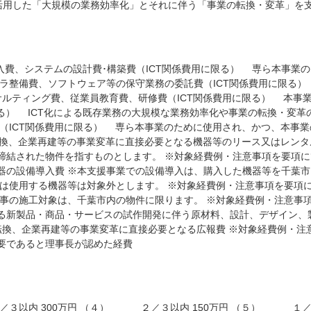
を活用した「大規模の業務効率化」とそれに伴う「事業の転換・変革」を
入費、システムの設計費･構築費（ICT関係費用に限る） 専ら本事業
フラ整備費、ソフトウェア等の保守業務の委託費（ICT関係費用に限る
サルティング費、従業員教育費、研修費（ICT関係費用に限る） 本事
限る） ICT化による既存業務の大規模な業務効率化や事業の転換・変
（ICT関係費用に限る） 専ら本事業のために使用され、かつ、本事業
転換、企業再建等の事業変革に直接必要となる機器等のリース又はレンタ
結された物件を指すものとします。 ※対象経費例・注意事項を要項にて
器の設備導入費 ※本支援事業での設備導入は、購入した機器等を千葉
いは使用する機器等は対象外とします。 ※対象経費例・注意事項を要項
事の施工対象は、千葉市内の物件に限ります。 ※対象経費例・注意事項
新製品・商品・サービスの試作開発に伴う原材料、設計、デザイン、製
転換、企業再建等の事業変革に直接必要となる広報費 ※対象経費例・注
要であると理事長が認めた経費
３以内 300万円 （４） ２／３以内 150万円 （５） １／３以内