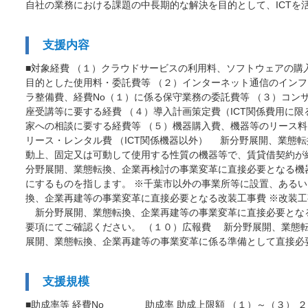
自社の業務における課題の中長期的な解決を目的として、ICT
支援内容
■対象経費 （１）クラウドサービスの利用料、ソフトウェアの購
目的とした使用料・委託費等 （２）インターネット通信のイン
ラ整備費、経費No（１）に係る保守業務の委託費等 （３）コン
座受講等に要する経費 （４）導入計画策定費（ICT関係費用に
家への相談に要する経費等 （５）機器購入費、機器等のリース料
リース・レンタル費 （ICT関係機器以外） 新分野展開、業態
動上、固定又は可動して使用する性質の機器等で、賃貸借契約が締
分野展開、業態転換、企業再検討の事業変革に直接必要となる機
にするものを指します。 ※千葉市以外の事業所等に設置、ある
換、企業再建等の事業変革に直接必要となる改装工事費 ※改装工
新分野展開、業態転換、企業再建等の事業変革に直接必要となる
要項にてご確認ください。 （１０）広報費 新分野展開、業態
展開、業態転換、企業再建等の事業変革に係る準備として直接必
支援規模
■助成率等 経費No 助成率 助成上限額 （１）～（３） ２／