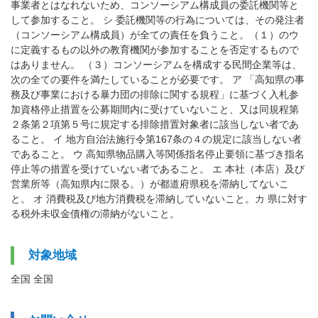
事業者とはなれないため、コンソーシアム構成員の委託機関等と
して参加すること。 シ 委託機関等の行為については、その発注者
（コンソーシアム構成員）が全ての責任を負うこと。（１）のウ
に定義するもの以外の教育機関が参加することを否定するもので
はありません。 （３）コンソーシアムを構成する民間企業等は、
次の全ての要件を満たしていることが必要です。 ア 「高知県の事
務及び事業における暴力団の排除に関する規程」に基づく入札参
加資格停止措置を公募期間内に受けていないこと、又は同規程第
２条第２項第５号に規定する排除措置対象者に該当しない者であ
ること。 イ 地方自治法施行令第167条の４の規定に該当しない者
であること。 ウ 高知県物品購入等関係指名停止要領に基づき指名
停止等の措置を受けていない者であること。 エ 本社（本店）及び
営業所等（高知県内に限る。）が都道府県税を滞納してないこ
と。 オ 消費税及び地方消費税を滞納していないこと。カ 県に対す
る税外未収金債権の滞納がないこと。
対象地域
全国 全国