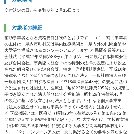
対象期間
交付決定の日から令和８年２月15日まで
対象者の詳細
補助事業者となる資格要件は次のとおりです。 （１）補助事業者
の主体は、県内市町村又は県内医療機関と、県内外の民間企業や
大学等で構成されるコンソーシアムとします ア 民間企業等とは、
会社法（平成17年法律第86号）第２条第１号に規定する株式会社
及び合同会社、事業協同組合その他特別の法律の規定により設立
された組合及びその連合会等、特定非営利活動促進法（平成10年
法律第７号）の規定に基づき設立された法人、一般社団法人及び
一般財団法人に関する法律（平成18年法律第48号）の規定に基づ
き設立された社団法人、医療法（昭和23年法律第205号）の規定に
基づき設立された法人並びに社会福祉法（昭和26年法律第45号）
の規定に基づき設立された法人とします。いわゆる個人事業主
（法人を設立せずに自ら事業を行っている個人）は含みません。
イ 医療機関とは、医療法（昭和23年法律第205号）第１条の２第
２項に規定する医療提供施設をいう。 ウ 大学等とは、学校教育法
（昭和22年法律第26号）に規定する大学及び高等専門学校をい
う。 （２）コンソーシアムは、次に掲げる全ての要件を満たさな