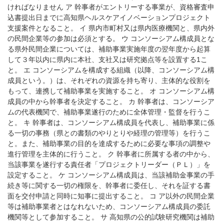
ければなりません ア 幹事者がエントリーする事業が、資格審査申
込書提出日までに高知県ヘルスケアイノベーションプロジェクト
支援案件となること。 イ 県内市町村又は県内医療機関と、県内外
の民間企業等の参加は必須とする。 ウ コンソーシアム構成員とな
る県外民間企業については、補助事業実施年度の翌年度から起算
して３年以内に県内に本社、支社又は研究拠点等を設置する1こ
と。 エ コンソーシアムを構成する組織（以降、コンソーシアム構
成員という。）は、それぞれの資源を持ち寄り、主体的な役割を
もって、連携して補助事業を実施すること。 オ コンソーシアム構
成員の中から幹事者を決定すること。 カ 幹事者は、コンソーシア
ムの代表機関で、補助事業遂行のために全体管理・監督を行うこ
と。 キ 幹事者は、コンソーシアム構成員を代表し、補助事業に係
る一切の事務（県との書類のやりとりや経理の管理等）を行うこ
と。また、補助事業の目的を達成するために必要な事項の調整や
進行管理を主体的に行うこと。 ク 幹事者に所属する者の中から、
当該事業を遂行する責任者「プロジェクトリーダー（ＰＬ）」を
設定すること。 ケ コンソーシアム構成員は、当該補助金事業の手
続き等に関する一切の権限を、幹事者に委任し、それを証する書
面を交付申請と同時に知事に提出すること。 コ ア以外の民間企業
等は補助事業者とはなれないため、コンソーシアム構成員の委託
機関等として参加すること。 サ 高知県の公的試験研究機関は補助