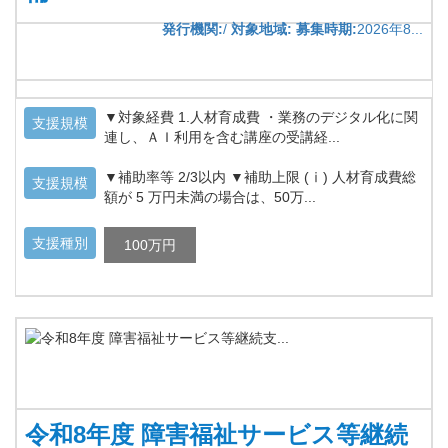
発行機関:
/
対象地域:
募集時期:
2026年8...
▼対象経費 1.人材育成費 ・業務のデジタル化に関
支援規模
連し、ＡＩ利用を含む講座の受講経...
▼補助率等 2/3以内 ▼補助上限 (ⅰ) 人材育成費総
支援規模
額が 5 万円未満の場合は、50万...
支援種別
100万円
令和8年度 障害福祉サービス等継続