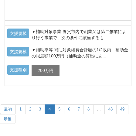
▼補助対象事業 養父市内で創業又は第二創業によ
支援規模
り行う事業で、次の条件に該当するも...
▼補助率等 補助対象経費合計額の1/2以内、補助金
支援規模
の限度額100万円（補助金の算出にあ...
支援種別
200万円
最初
1
2
3
4
5
6
7
8
...
48
49
最後