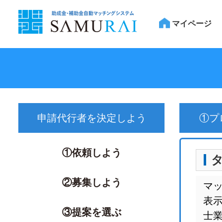
マイページ
申請代行者を決定しよう
①プ
①依頼しよう
②募集しよう
マ
表
③提案を選ぶ
士