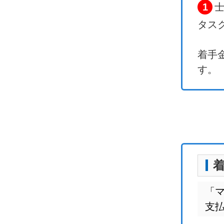
1
タス
着手
す。
「
支